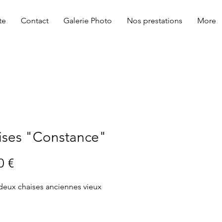
te
Contact
Galerie Photo
Nos prestations
More
ises "Constance"
Prix
0 €
deux chaises anciennes vieux