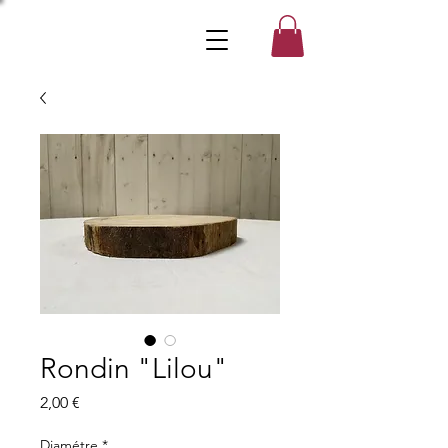
Rondin "Lilou"
Prix
2,00 €
Diamétre
*