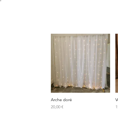
Aperçu rapide
Arche doré
V
Prix
P
20,00 €
1