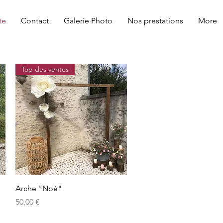
te
Contact
Galerie Photo
Nos prestations
More
Top des ventes
Aperçu rapide
Arche "Noé"
Prix
50,00 €