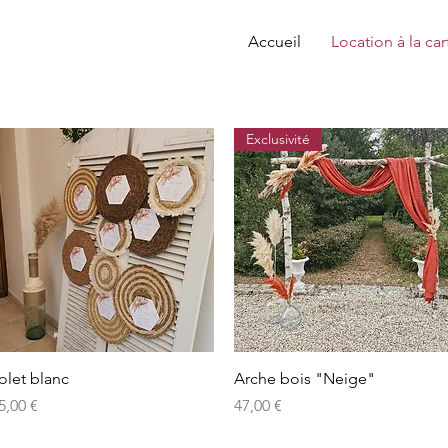
Accueil
Location à la car
Exclusivité
Aperçu rapide
Aperçu rapide
olet blanc
Arche bois "Neige"
rix
Prix
5,00 €
47,00 €