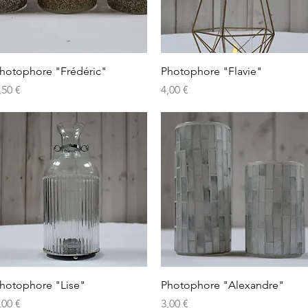
Aperçu rapide
Aperçu rapide
hotophore "Frédéric"
Photophore "Flavie"
rix
Prix
,50 €
4,00 €
Aperçu rapide
Aperçu rapide
hotophore "Lise"
Photophore "Alexandre"
rix
Prix
,00 €
3,00 €