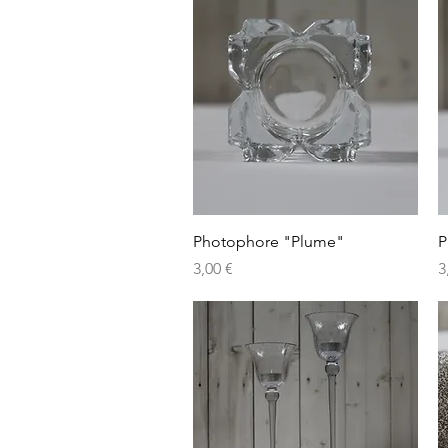
Aperçu rapide
Photophore "Plume"
P
Prix
P
3,00 €
3