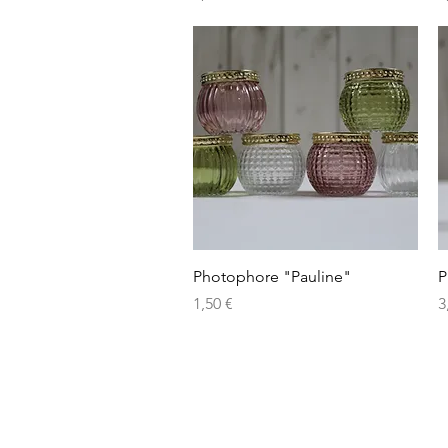
Aperçu rapide
Photophore "Pauline"
P
Prix
P
1,50 €
3