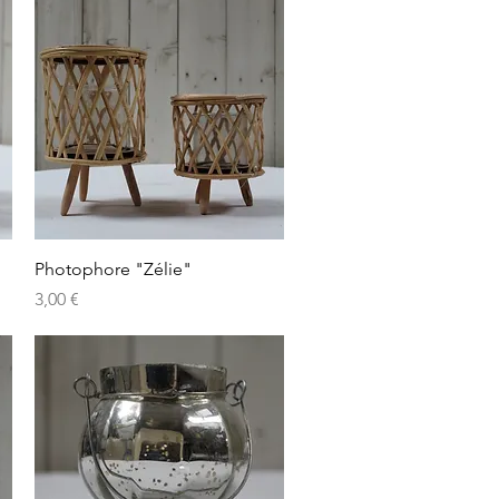
Aperçu rapide
Photophore "Zélie"
Prix
3,00 €