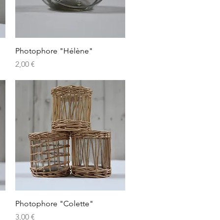
Aperçu rapide
Photophore "Hélène"
Prix
2,00 €
Aperçu rapide
Photophore "Colette"
Prix
3,00 €