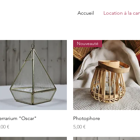
Accueil
Location à la car
Nouveauté
Aperçu rapide
Aperçu rapide
errarium "Oscar"
Photophore
rix
Prix
,00 €
5,00 €