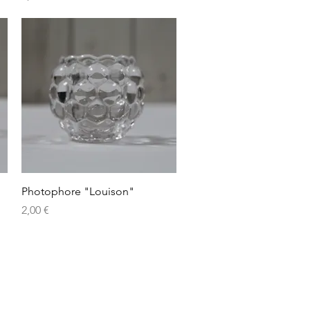
Aperçu rapide
Photophore "Louison"
Prix
2,00 €