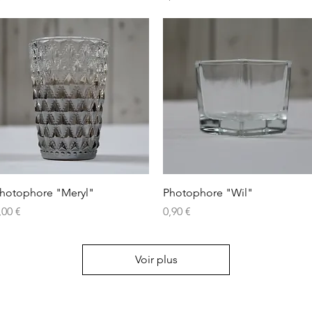
Aperçu rapide
Aperçu rapide
hotophore "Meryl"
Photophore "Wil"
rix
Prix
,00 €
0,90 €
Voir plus