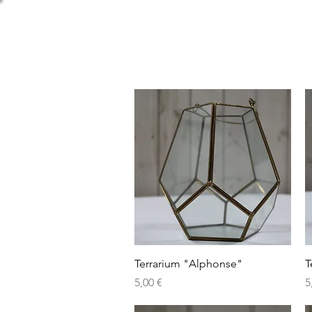
Aperçu rapide
Terrarium "Alphonse"
T
Prix
P
5,00 €
5