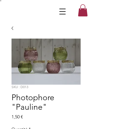
SKU : D013
Photophore
"Pauline"
Prix
1,50 €
Quantité
*