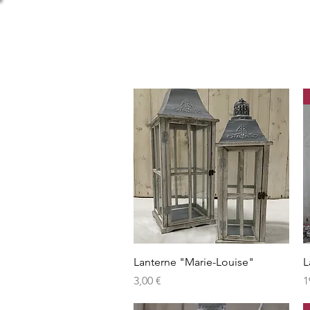
Aperçu rapide
Lanterne "Marie-Louise"
L
Prix
P
3,00 €
1