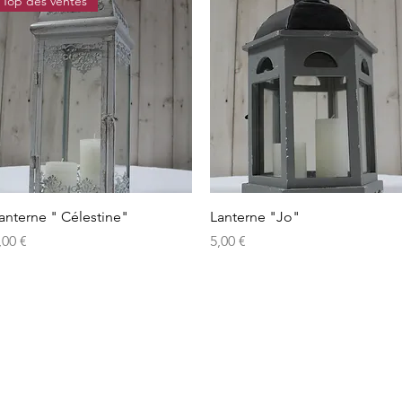
Top des ventes
Aperçu rapide
Aperçu rapide
anterne " Célestine"
Lanterne "Jo"
rix
Prix
,00 €
5,00 €