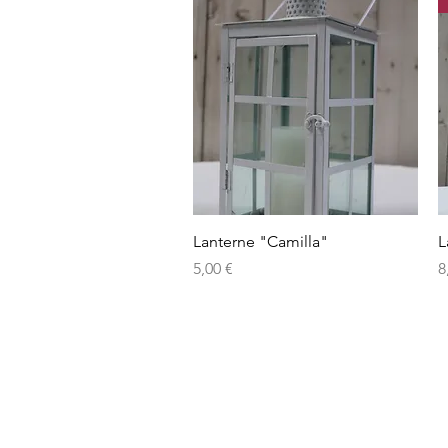
Aperçu rapide
Lanterne "Camilla"
L
Prix
P
5,00 €
8