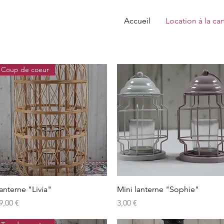
Accueil
Location à la car
Coup de coeur
Aperçu rapide
Aperçu rapide
anterne "Livia"
Mini lanterne "Sophie"
rix
Prix
9,00 €
3,00 €