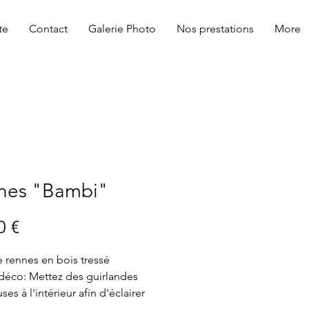
te
Contact
Galerie Photo
Nos prestations
More
nes "Bambi"
Prix
0 €
e rennes en bois tressé
déco: Mettez des guirlandes
es à l'intérieur afin d'éclairer