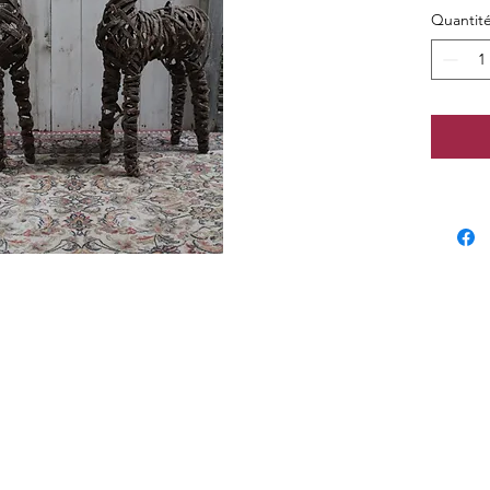
les lieu
Quantit
Dimensi
de larg
Quantit