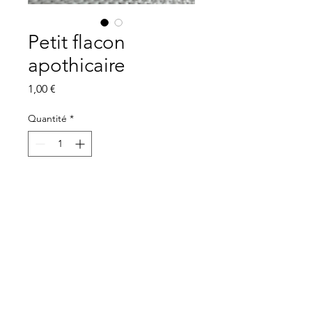
Petit flacon
apothicaire
Prix
1,00 €
Quantité
*
Ajouter au panier
Petit flacon apothicaire
Dimensions :
Hauteur : 11 cm
Largeur : 5,5 cm