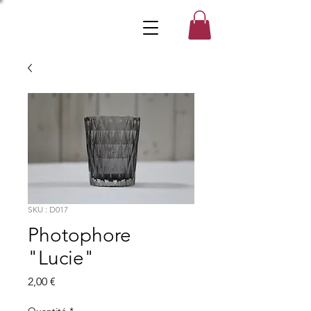
SKU : D017
Photophore
"Lucie"
Prix
2,00 €
Quantité
*