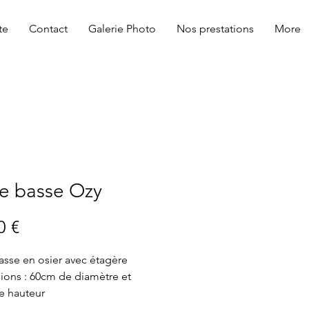
te
Contact
Galerie Photo
Nos prestations
More
e basse Ozy
Prix
0 €
asse en osier avec étagère
ons : 60cm de diamètre et
e hauteur